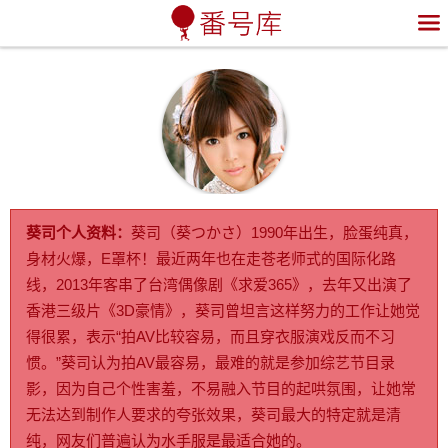

葵司个人资料：
葵司（葵つかさ）1990年出生，脸蛋纯真，
身材火爆，E罩杯！最近两年也在走苍老师式的国际化路
线，2013年客串了台湾偶像剧《求爱365》，去年又出演了
香港三级片《3D豪情》，葵司曾坦言这样努力的工作让她觉
得很累，表示“拍AV比较容易，而且穿衣服演戏反而不习
惯。”葵司认为拍AV最容易，最难的就是参加综艺节目录
影，因为自己个性害羞，不易融入节目的起哄氛围，让她常
无法达到制作人要求的夸张效果，葵司最大的特定就是清
纯，网友们普遍认为水手服是最适合她的。