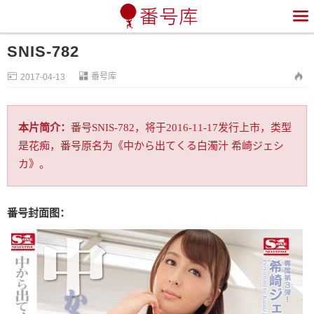

SNIS-782


番号库

2017-04-13
本片简介：
番号SNIS-782，将于2016-11-17发行上市，类型
是花痴，番号原名为《中から出てくる白濁汁 希崎ジェシ
カ》。
番号封面图：