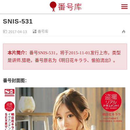

SNIS-531


番号库

2017-04-13
本片简介：
番号SNIS-531，将于2015-11-01发行上市，类型
是讲师,猎艳，番号原名为《明日花キララ、偷拍流出》。
番号封面图：