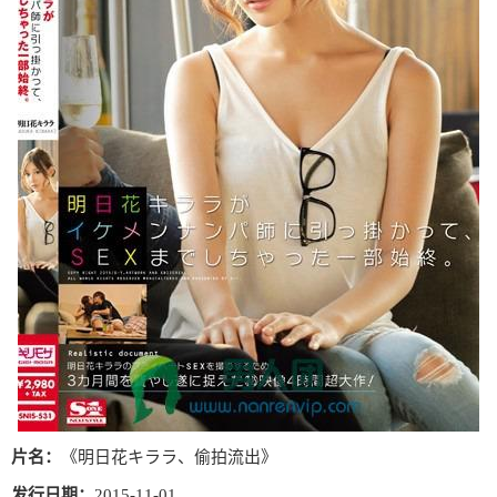
片名：
《明日花キララ、偷拍流出》
发行日期：
2015-11-01