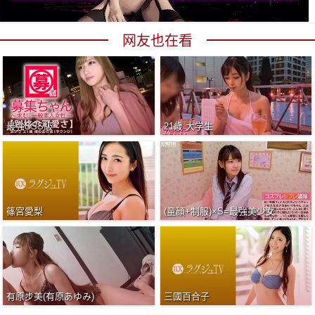
网友也在看
最強SSS級
21歳 大学生
篠宮愛梨
(童顔+制服)×S=最強美少女
有原步美(有原あゆみ)
三國百合子