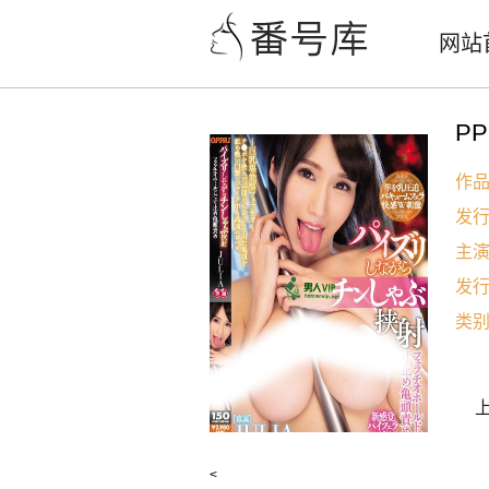
网站
PP
作
发
主
发
类
<