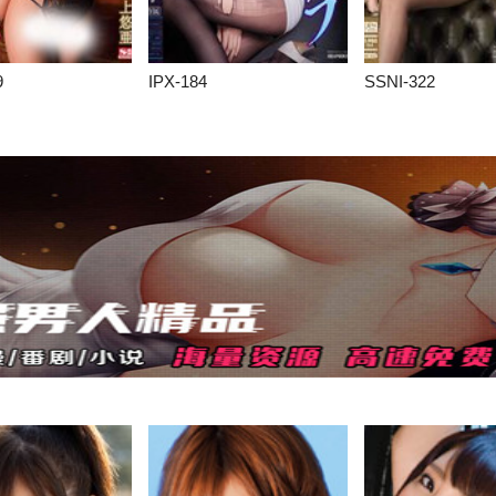
9
IPX-184
SSNI-322