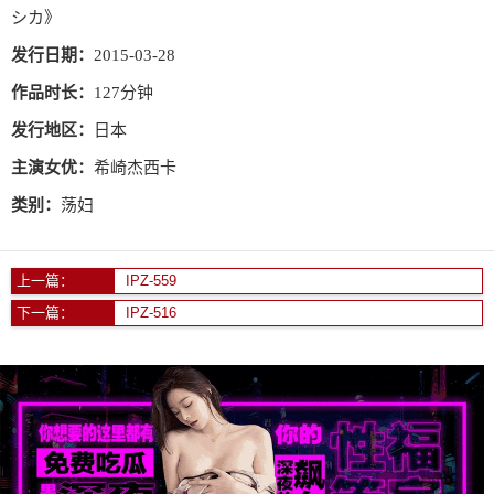
シカ》
发行日期：
2015-03-28
作品时长：
127分钟
发行地区：
日本
主演女优：
希崎杰西卡
类别：
荡妇
上一篇：
IPZ-559
下一篇：
IPZ-516