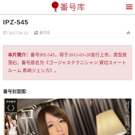

IPZ-545


番号库

2017-04-13
本片简介：
番号IPZ-545，将于2015-03-28发行上市，类型是
荡妇，番号原名为《ゴージャステクニシャン 貸切スイート
ルーム 希崎ジェシカ》。
番号封面图：