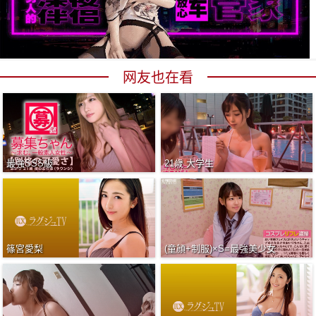
网友也在看
最強SSS級
21歳 大学生
篠宮愛梨
(童顔+制服)×S=最強美少女