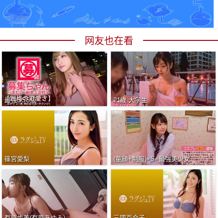
网友也在看
最強SSS級
21歳 大学生
篠宮愛梨
(童顔+制服)×S=最強美少女
有原步美(有原あゆみ)
三國百合子