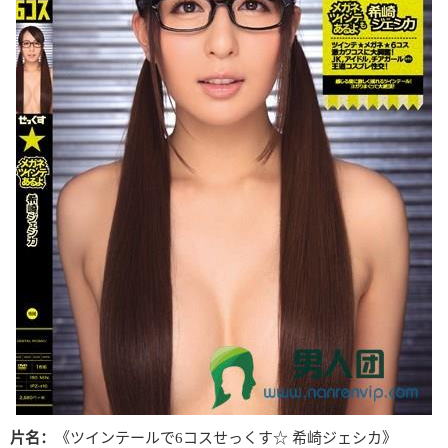
片名：
《ツインテールで6コスせっくす☆ 希崎ジェシカ》