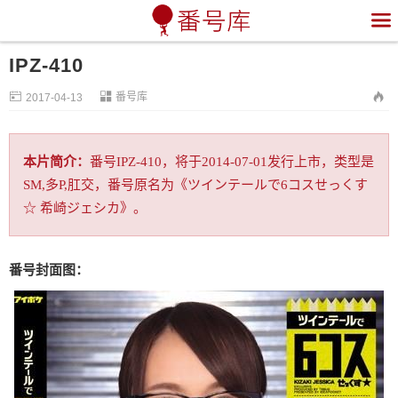

IPZ-410


番号库

2017-04-13
本片简介：
番号IPZ-410，将于2014-07-01发行上市，类型是
SM,多P,肛交，番号原名为《ツインテールで6コスせっくす
☆ 希崎ジェシカ》。
番号封面图：