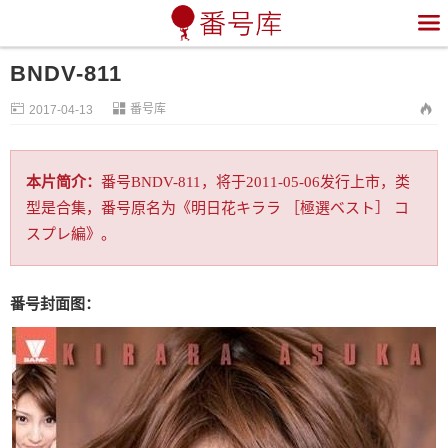

BNDV-811


番号库

2017-04-13
本片简介：
番号BNDV-811，将于2011-05-06发行上市，类
型是合集，番号原名为《明日花キララ ［極選ベスト］ コ
スプレ編》。
番号封面图：