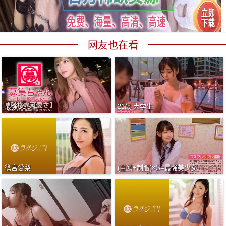
网友也在看
最強SSS級
21歳 大学生
篠宮愛梨
(童顔+制服)×S=最強美少女