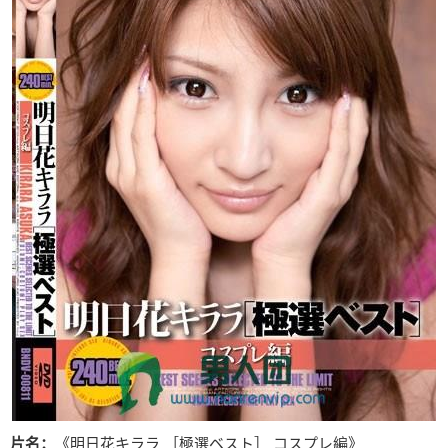
片名：
《明日花キララ ［極選ベスト］ コスプレ編》