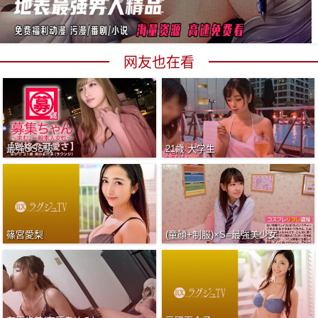
网友也在看
最強SSS級
21歳 大学生
篠宮愛梨
(童顔+制服)×S=最強美少女