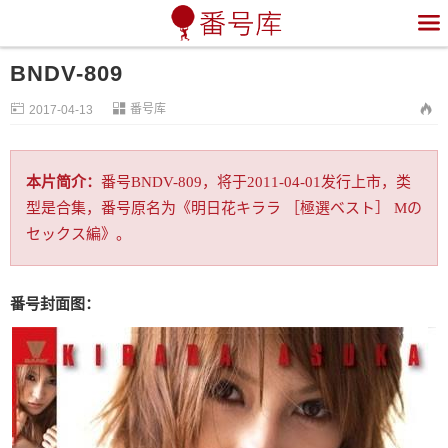

BNDV-809


番号库

2017-04-13
本片简介：
番号BNDV-809，将于2011-04-01发行上市，类
型是合集，番号原名为《明日花キララ ［極選ベスト］ Mの
セックス編》。
番号封面图：