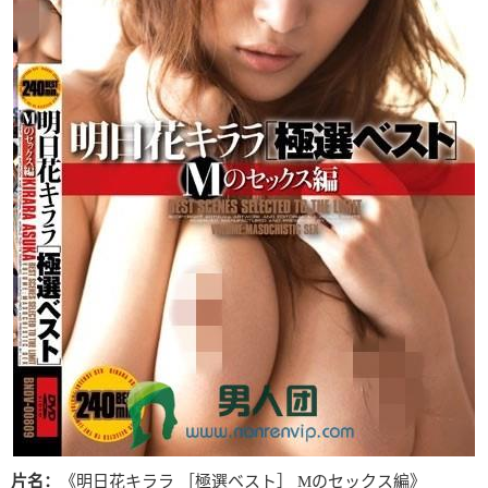
片名：
《明日花キララ ［極選ベスト］ Mのセックス編》