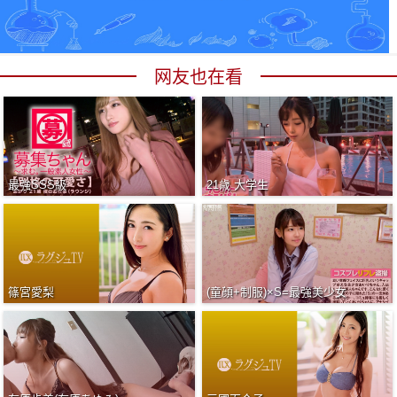
网友也在看
最強SSS級
21歳 大学生
篠宮愛梨
(童顔+制服)×S=最強美少女