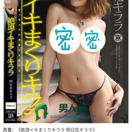
片名：
《絶頂イキまくりキララ 明日花キララ》