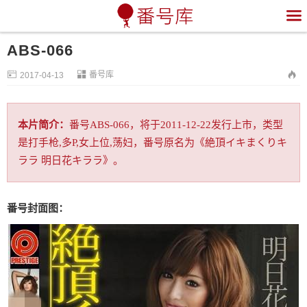

ABS-066


番号库

2017-04-13
本片简介：
番号ABS-066，将于2011-12-22发行上市，类型
是打手枪,多P,女上位,荡妇，番号原名为《絶頂イキまくりキ
ララ 明日花キララ》。
番号封面图：